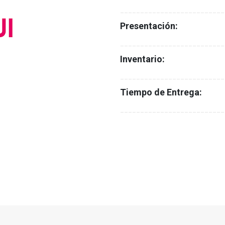
__________________________
Presentación:
__________________________
Inventario:
__________________________
Tiempo de Entrega:
__________________________