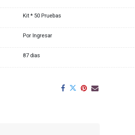
XX
________________________________________________________
Kit * 50 Pruebas
XX
________________________________________________________
Por Ingresar
XX
________________________________________________________
87
dias
XX
________________________________________________________