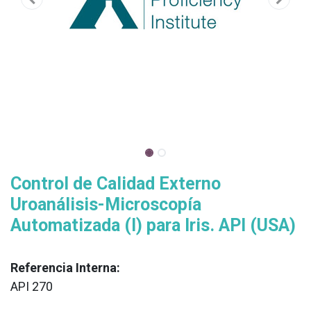
Control de Calidad Externo
Uroanálisis-Microscopía
Automatizada (I) para Iris. API (USA)
Referencia Interna:
API 270
XX
______________________________________________________