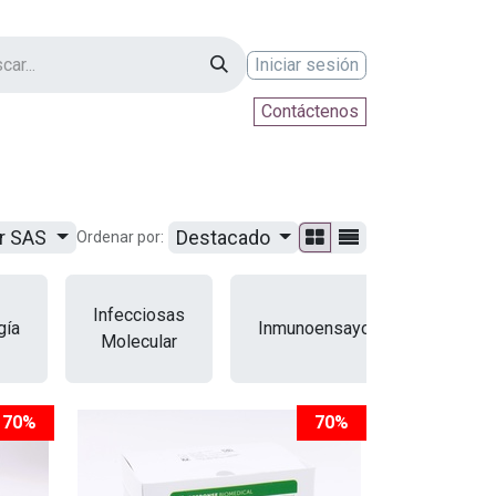
Iniciar sesión
Contáctenos
ontáctenos
ur SAS
Destacado
Ordenar por:
Infecciosas
gía
Inmunoensayo
Inmuno
Molecular
70%
70%