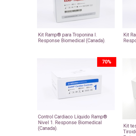
Kit Ramp® para Troponina I.
Kit R
Response Biomedical (Canada).
Respo
70%
Control Cardiaco Líquido Ramp®
Nivel 1. Response Biomedical
Kit t
(Canada).
Tiroi