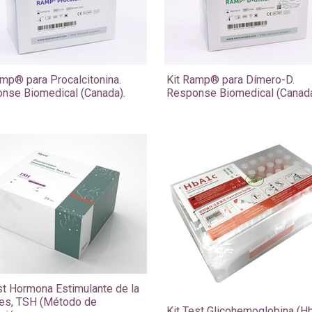
amp® para Procalcitonina.
Kit Ramp® para Dímero-D.
nse Biomedical (Canada).
Response Biomedical (Canada
est Hormona Estimulante de la
des, TSH (Método de
Kit Test Glicohemoglobina (H