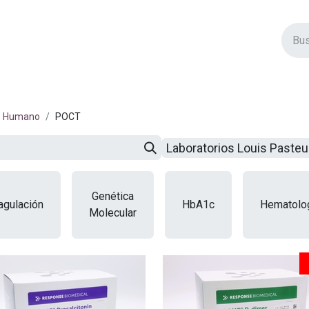
vos Productos
Descuentos
Eventos
Insertos
Tienda
C
Humano
POCT
Laboratorios Louis Paste
Genética
agulación
HbA1c
Hematolo
Molecular