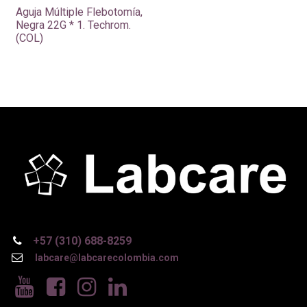
Aguja Múltiple Flebotomía,
Negra 22G * 1. Techrom.
(COL)
+57 (310) 688-8259
labcare@labcarecolombia.com