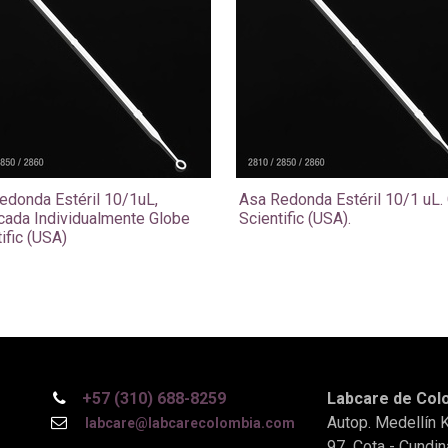
edonda Estéril 10/1uL,
Asa Redonda Estéril 10/1 uL.
ada Individualmente Globe
Scientific (USA).
ific (USA)
+57 (310) 688-8259
Labcare de Colo
Autop. Medellín 
labcare@labcarecolombia.com
97 Cota - Cundin