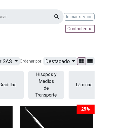
Iniciar sesión
Contáctenos
ontáctenos
ur SAS
Destacado
Ordenar por:
Hisopos y
Medios
Gradillas
Láminas
Otros
de
Transporte
25%