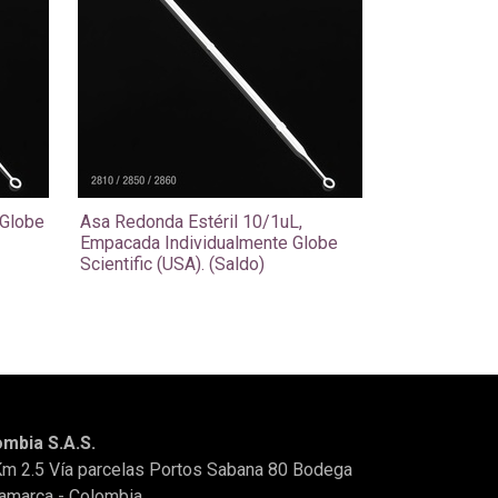
 Globe
Asa Redonda Estéril 10/1uL,
Empacada Individualmente Globe
Scientific (USA). (Saldo)
mbia S.A.S.
Km 2.5 Vía parcelas Portos Sabana 80 Bodega
amarca - Colombia