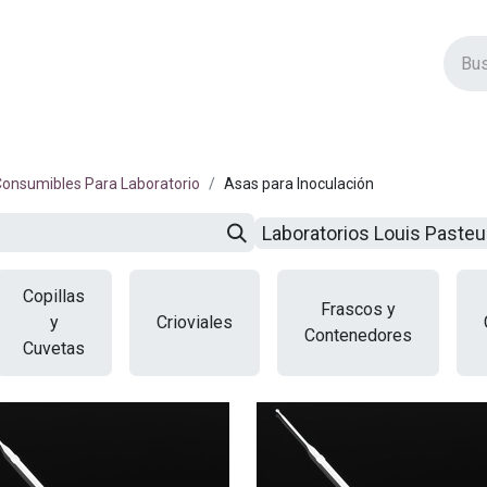
vos Productos
Descuentos
Eventos
Insertos
Tienda
C
onsumibles Para Laboratorio
Asas para Inoculación
Laboratorios Louis Paste
Copillas
Frascos y
y
Crioviales
Contenedores
Cuvetas