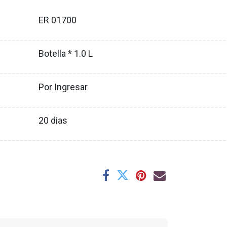
ER 01700
XX
________________________________________________________
Botella * 1.0 L
XX
________________________________________________________
Por Ingresar
XX
________________________________________________________
20
dias
XX
________________________________________________________