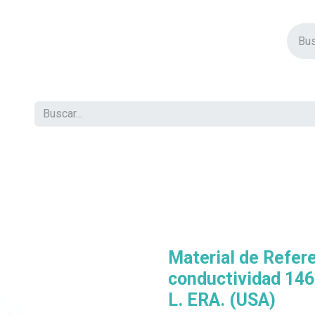
vos Productos
Descuentos
Eventos
Insertos
Tienda
C
Material de Refer
conductividad 146
L. ERA. (USA)