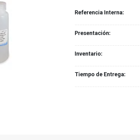
Referencia Interna:
__________________________
Presentación:
__________________________
Inventario:
__________________________
Tiempo de Entrega:
__________________________