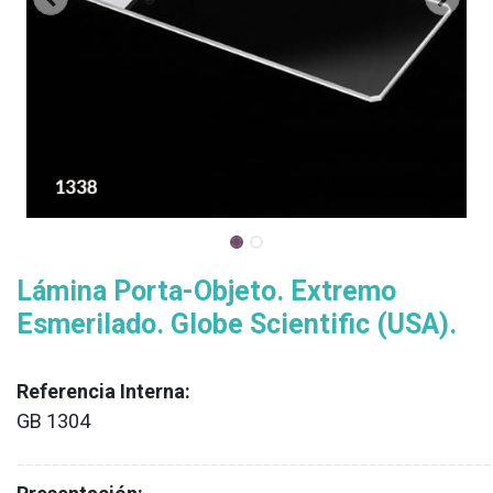
Lámina Porta-Objeto. Extremo
Esmerilado. Globe Scientific (USA).
Referencia Interna:
GB 1304
XX
______________________________________________________