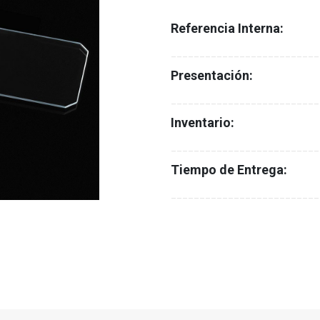
Referencia Interna:
__________________________
Presentación:
__________________________
Inventario:
__________________________
Tiempo de Entrega:
__________________________