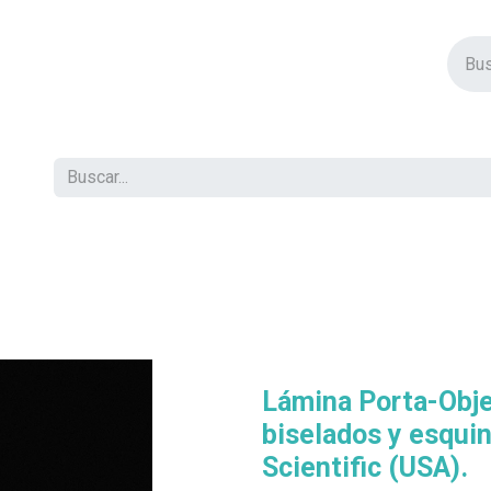
vos Productos
Descuentos
Eventos
Insertos
Tienda
C
Lámina Porta-Obje
biselados y esqui
Scientific (USA).