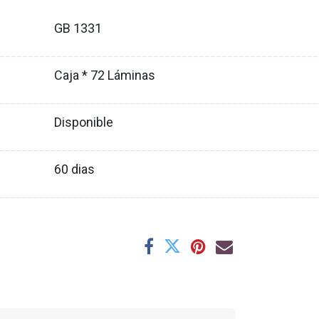
GB 1331
XX
________________________________________________________
Caja * 72 Láminas
XX
________________________________________________________
Disponible
XX
________________________________________________________
60
dias
XX
________________________________________________________