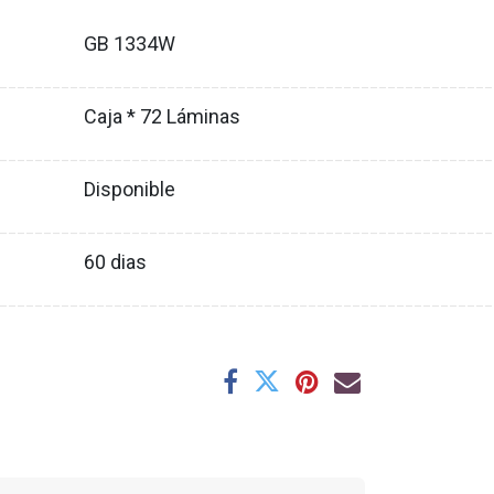
GB 1334W
XX
________________________________________________________
Caja * 72 Láminas
XX
________________________________________________________
Disponible
XX
________________________________________________________
60
dias
XX
________________________________________________________