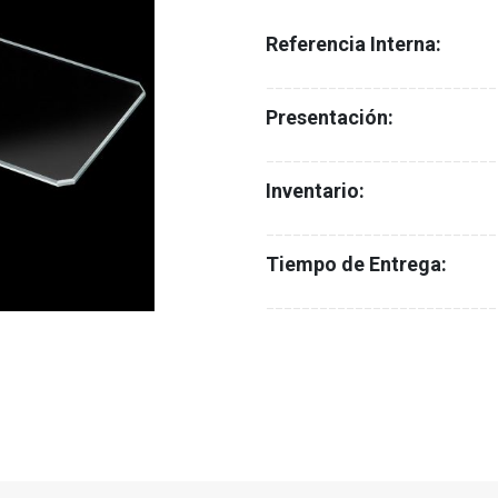
Referencia Interna:
__________________________
Presentación:
__________________________
Inventario:
__________________________
Tiempo de Entrega:
__________________________