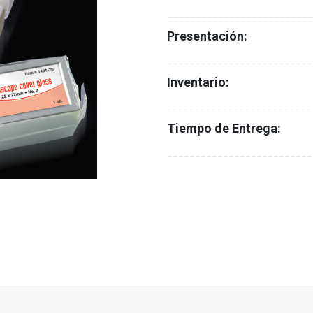
__________________________
Presentación:
__________________________
Inventario:
__________________________
Tiempo de Entrega:
__________________________