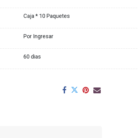
XX
________________________________________________________
Caja * 10 Paquetes
XX
________________________________________________________
Por Ingresar
XX
________________________________________________________
60
dias
XX
________________________________________________________