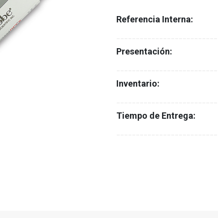
Referencia Interna:
__________________________
Presentación:
__________________________
Inventario:
__________________________
Tiempo de Entrega:
__________________________