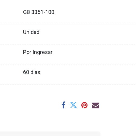
GB 3351-100
XX
________________________________________________________
Unidad
XX
________________________________________________________
Por Ingresar
XX
________________________________________________________
60
dias
XX
________________________________________________________