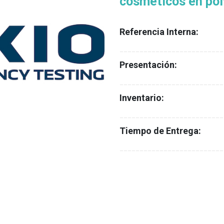
cosméticos en pol
Referencia Interna:
__________________________
Presentación:
__________________________
Inventario:
__________________________
Tiempo de Entrega:
__________________________