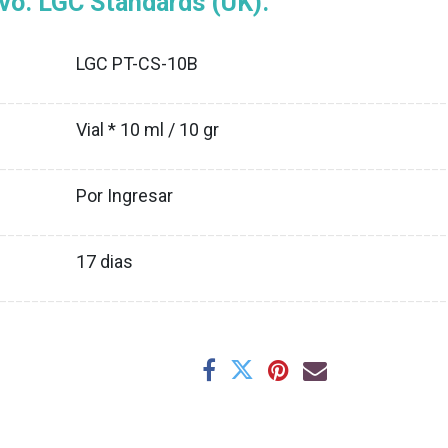
vo. LGC Standards (UK).
LGC PT-CS-10B
XX
________________________________________________________
Vial * 10 ml / 10 gr
XX
________________________________________________________
Por Ingresar
XX
________________________________________________________
17
dias
XX
________________________________________________________