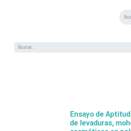
vos Productos
Descuentos
Eventos
Insertos
Tienda
C
Ensayo de Aptitud
de levaduras, mo