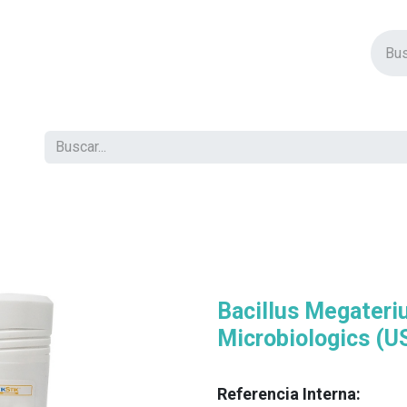
vos Productos
Descuentos
Eventos
Insertos
Tienda
C
Bacillus Megater
Microbiologics (U
Referencia Interna: