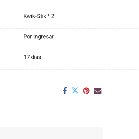
XX
________________________________________________________
Kwik-Stik * 2
XX
________________________________________________________
Por Ingresar
XX
________________________________________________________
17
dias
XX
________________________________________________________