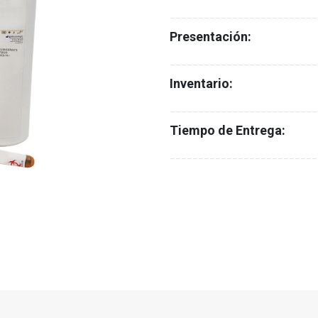
__________________________
Presentación:
__________________________
Inventario:
__________________________
Tiempo de Entrega:
__________________________