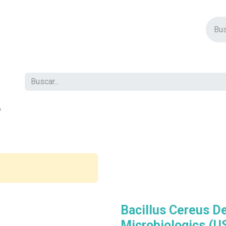
vos Productos
Descuentos
Eventos
Insertos
Tienda
C
6
Bacillus Cereus 
Microbiologics (US