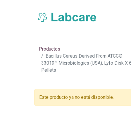
Inicio
Sobre Labcare
Productos
Nue
Productos
Bacillus Cereus Derived From ATCC®
33019™ Microbiologics (USA). Lyfo Disk X 
Pellets
Este producto ya no está disponible.