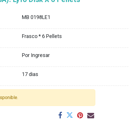
MB 0198LE1
XX
________________________________________________________
Frasco * 6 Pellets
XX
________________________________________________________
Por Ingresar
XX
________________________________________________________
17
dias
XX
________________________________________________________
sponible.