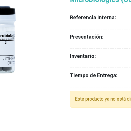
Referencia Interna:
__________________________
Presentación:
__________________________
Inventario:
__________________________
Tiempo de Entrega:
__________________________
Este producto ya no está di