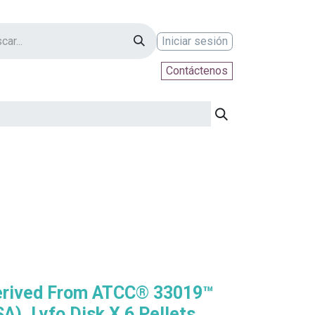
Iniciar sesión
Contáctenos
ontáctenos
Derived From ATCC® 33019™
A). Lyfo Disk X 6 Pellets