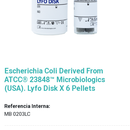
Escherichia Coli Derived From
ATCC® 23848™ Microbiologics
(USA). Lyfo Disk X 6 Pellets
Referencia Interna:
MB 0203LC
XX
______________________________________________________