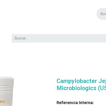
vos Productos
Descuentos
Eventos
Insertos
Tienda
C
Campylobacter Je
Microbiologics (U
Referencia Interna: