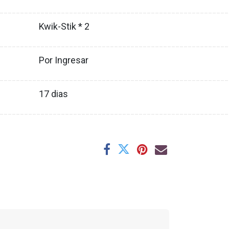
XX
________________________________________________________
Kwik-Stik * 2
XX
________________________________________________________
Por Ingresar
XX
________________________________________________________
17
dias
XX
________________________________________________________