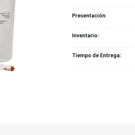
__________________________
Presentación:
__________________________
Inventario:
__________________________
Tiempo de Entrega:
__________________________