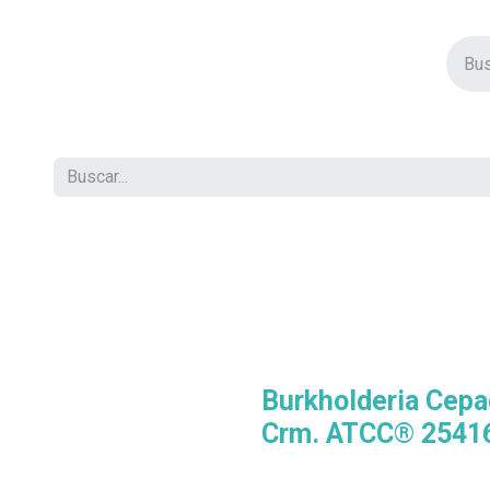
vos Productos
Descuentos
Eventos
Insertos
Tienda
C
Burkholderia Cepa
Crm. ATCC® 25416