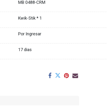
MB 0488-CRM
XX
________________________________________________________
Kwik-Stik * 1
XX
________________________________________________________
Por Ingresar
XX
________________________________________________________
17
dias
XX
________________________________________________________