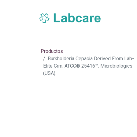
Inicio
Sobre Labcare
Productos
Nue
Productos
Burkholderia Cepacia Derived From Lab-
Elite Crm. ATCC® 25416™. Microbiologics
(USA).