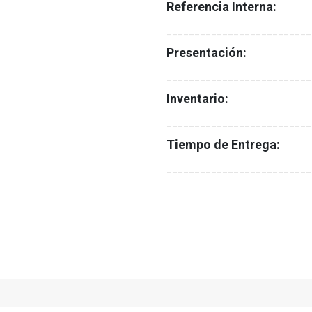
Referencia Interna:
__________________________
Presentación:
__________________________
Inventario:
__________________________
Tiempo de Entrega:
__________________________