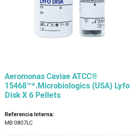
Aeromonas Caviae ATCC®
15468™*.Microbiologics (USA) Lyfo
Disk X 6 Pellets
Referencia Interna:
MB 0807LC
XX
______________________________________________________