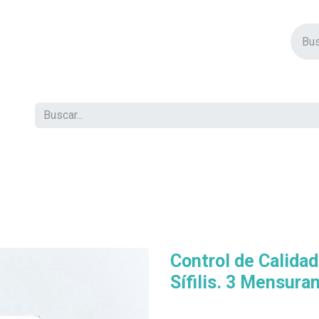
vos Productos
Descuentos
Eventos
Insertos
Tienda
C
Control de Calida
Sífilis. 3 Mensura