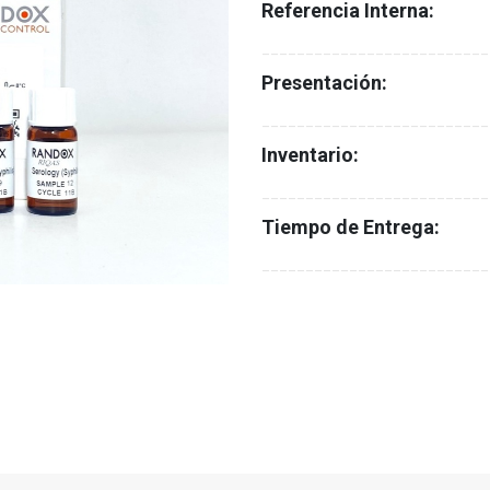
Referencia Interna:
__________________________
Presentación:
__________________________
Inventario:
__________________________
Tiempo de Entrega:
__________________________