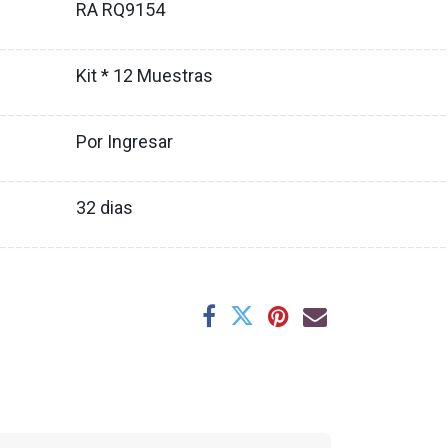
RA RQ9154
XX
________________________________________________________
Kit * 12 Muestras
XX
________________________________________________________
Por Ingresar
XX
________________________________________________________
32
dias
XX
________________________________________________________