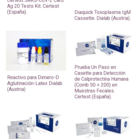
​Certest SARS-CoV-2 Card
Ag 20 Tests Kit. Certest
(España).
Diaquick Toxoplasma IgM
Cassette. Dialab (Austria).
Prueba Un Paso en
Casette para Detección
​Reactivo para Dimero-D
de Calprotectina Humana
Aglutinación-Latex Dialab
(Comb 50 + 200) en
(Austria)
Muestras Fecales.
Certest (España).