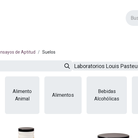
vos Productos
Descuentos
Eventos
Insertos
Tienda
C
nsayos de Aptitud
Suelos
Laboratorios Louis Paste
Alimento
Bebidas
Alimentos
Animal
Alcohólicas