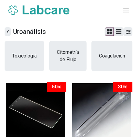
Uroanálisis
Citometría
Toxicología
Coagulación
de Flujo
50%
30%